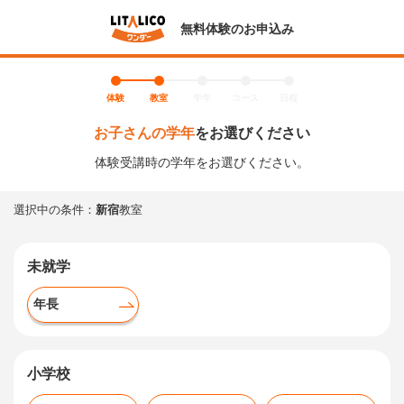
無料体験のお申込み
体験
教室
学年
コース
日程
お子さんの学年
をお選びください
体験受講時の学年をお選びください。
選択中の条件：
新宿
教室
未就学
年長
小学校