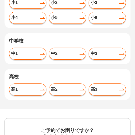
小1
小2
小3
小4
小5
小6
中学校
中1
中2
中3
高校
高1
高2
高3
ご予約でお困りですか？